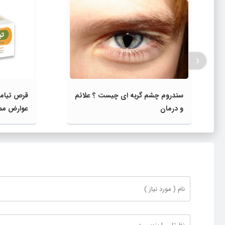
‹
سندروم چشم گربه ای چیست ؟ علائم
قرص تیام
و درمان
عوارض م