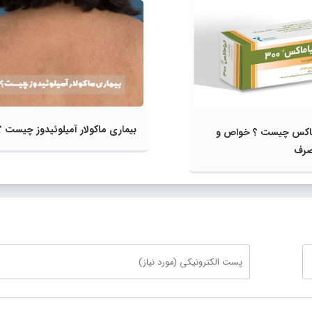
بیماری ماکولار آمیلوئیدوز چیست ؟
اکس چیست ؟ خواص و
صرف