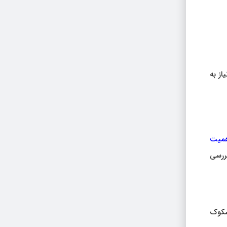
از به
همیت
ررسی
مشکوک