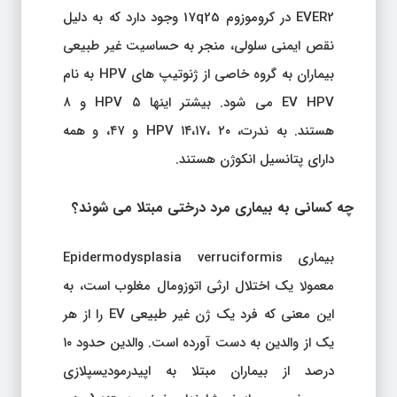
EVER2 در کروموزوم 17q25 وجود دارد که به دلیل
نقص ایمنی سلولی، منجر به حساسیت غیر طبیعی
بیماران به گروه خاصی از ژنوتیپ های HPV به نام
EV HPV می شود. بیشتر اینها HPV ۵ و ۸
هستند. به ندرت، HPV ۱۴،۱۷، ۲۰ و ۴۷، و همه
دارای پتانسیل انکوژن هستند.
چه کسانی به بیماری مرد درختی مبتلا می شوند؟
بیماری Epidermodysplasia verruciformis
معمولا یک اختلال ارثی اتوزومال مغلوب است، به
این معنی که فرد یک ژن غیر طبیعی EV را از هر
یک از والدین به دست آورده است. والدین حدود ۱۰
درصد از بیماران مبتلا به اپیدرمودیسپلازی