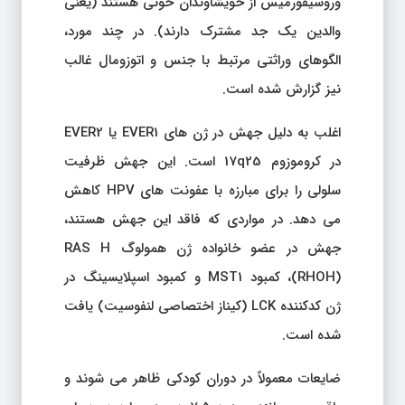
وروسیفورمیس از خویشاوندان خونی هستند (یعنی
والدین یک جد مشترک دارند). در چند مورد،
الگوهای وراثتی مرتبط با جنس و اتوزومال غالب
نیز گزارش شده است.
اغلب به دلیل جهش در ژن های EVER1 یا EVER2
در کروموزوم 17q25 است. این جهش ظرفیت
سلولی را برای مبارزه با عفونت های HPV کاهش
می دهد. در مواردی که فاقد این جهش هستند،
جهش در عضو خانواده ژن همولوگ RAS H
(RHOH)، کمبود MST1 و کمبود اسپلایسینگ در
ژن کدکننده LCK (کیناز اختصاصی لنفوسیت) یافت
شده است.
ضایعات معمولاً در دوران کودکی ظاهر می شوند و