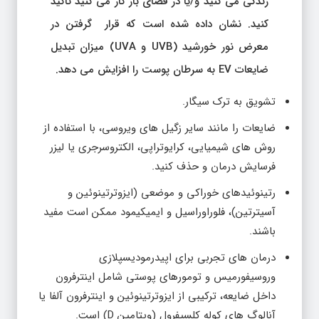
زندگی می کنید و/یا در فضای باز کار می کنید تاکید
کنید. نشان داده شده است که قرار گرفتن در
معرض نور خورشید (UVB و UVA) میزان تبدیل
ضایعات EV به سرطان پوست را افزایش می دهد.
تشویق به ترک سیگار.
ضایعات را مانند سایر زگیل های ویروسی، با استفاده از
روش های شیمیایی، کرایوتراپی، الکتروسرجری یا لیزر
فرسایش درمان و حذف کنید.
رتینوئیدهای خوراکی و موضعی (ایزوترتینوئین و
آسیترتین)، فلوراوراسیل و ایمیکیمود ممکن است مفید
باشند.
درمان های تجربی برای اپیدرمودیسپلازی
وروسیفورمیس و تومورهای پوستی شامل اینترفرون
داخل ضایعه، ترکیبی از ایزوترتینوئین و اینترفرون آلفا یا
آنالوگ های کوله کلسیفرول (ویتامین D) است.