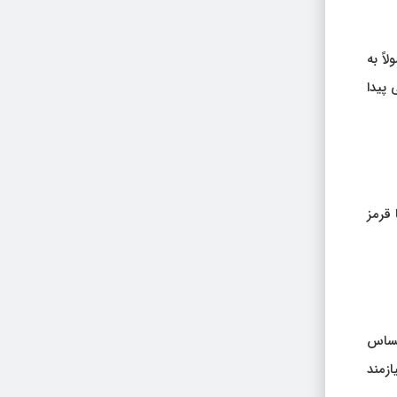
اً به
 پیدا
 قرمز
حساس
ازمند