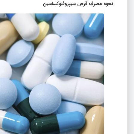
نحوه مصرف قرص سیپروفلوکساسین