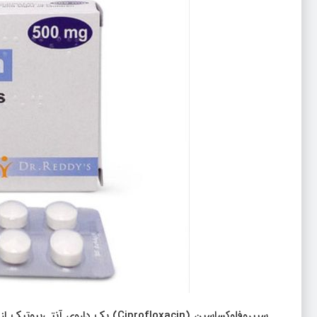
سیپروفلوکساسین (Ciprofloxacin) یک 