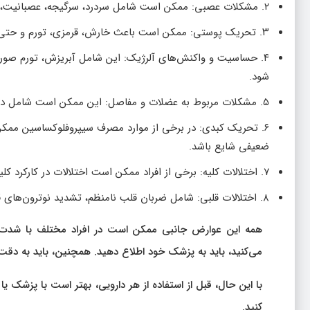
۲. مشکلات عصبی: ممکن است شامل سردرد، سرگیجه، عصبانیت، اضطراب، بی خوابی، و حتی اختلالات در حافظه و تمرکز باشد.
۳. تحریک پوستی: ممکن است باعث خارش، قرمزی، تورم و حتی عفونت‌های پوستی شود.
۴. حساسیت و واکنش‌های آلرژیک: این شامل آبریزش، تورم صور
شود.
۵. مشکلات مربوط به عضلات و مفاصل: این ممکن است شامل درد و ولرمتی در مفاصل، تورم عضلات و حتی رخ دادن آسیب به تاندون‌ها باشد.
۶. تحریک کبدی: در برخی از موارد مصرف سیپروفلوکساسین ممک
ضعیفی شایع باشد.
۷. اختلالات کلیه: برخی از افراد ممکن است اختلالات در کارکرد کلیه داشته باشند که باعث ادرار دهی نامنظم یا درد و سوزش در ادرارگردد.
۸. اختلالات قلبی: شامل ضربان قلب نامنظم، تشدید نوترون‌های قلبی، و در شرایط نادر، تشدید مشکلات قلبی مانند نارسایی قلبی می‌شود.
همه این عوارض جانبی ممکن است در افراد مختلف با شدت‌ه
می‌کنید، باید به پزشک خود اطلاع دهید. همچنین، باید به دقت د
با این حال، قبل از استفاده از هر دارویی، بهتر است با پز
کنید.