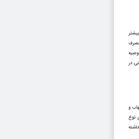
یشتر
 مصرف
وصیه
نی در
هاب و
ن نوع
اشته