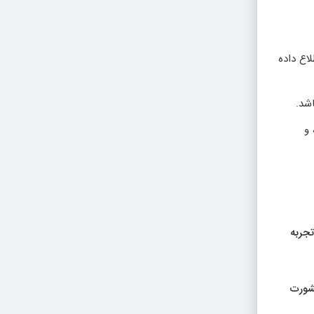
اع داده
 و
جربه
شورت