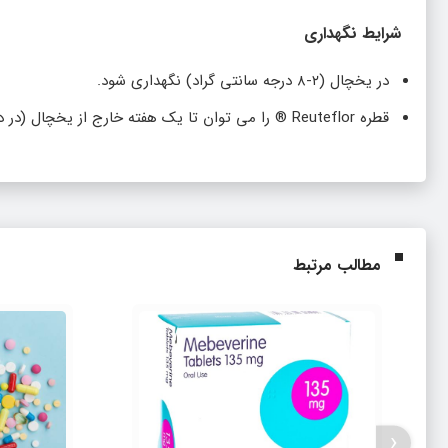
شرایط نگهداری
در یخچال (۲-۸ درجه سانتی گراد) نگهداری شود.
قطره Reuteflor ® را می توان تا یک هفته خارج از یخچال (در دمای زیر ۲۵ درجه سانتیگراد) نگهداری کرد.
مطالب مرتبط
‹