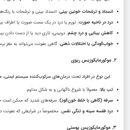
انسداد و ترشحات خونین بینی
: انسداد بینی و ترشحات با رنگ‌ها
درد در ناحیه صورت
: تورم یا درد در یک سمت صورت یا اطراف بی
کاهش بینایی و درد چشم
: دوبینی، تاری دید یا از دست دادن بین
خواب‌آلودگی یا اختلالات ذهنی
: گاهی عفونت می‌تواند به مغز بر
۲. موکورمایکوزیس ریوی
این نوع در افراد تحت درمان‌های سرکوب‌کننده سیستم ایمنی، م
تب بالا
: معمولاً با شروع ناگهانی و به شکل مداوم.
سرفه (گاهی با خلط خون‌آلود)
: سرفه‌های شدید که ممکن است خ
درد قفسه سینه و تنگی نفس
: مخصوصاً در شرایطی که عفونت در 
۳. موکورمایکوزیس پوستی