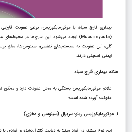
بیماری قارچ سیاه، یا موکورمایکوزیس، نوعی عفونت قارچی نا
(Mucormycota) ایجاد می‌شود. این قارچ‌ها در مح
کلی، این عفونت به سیستم‌های تنفسی، سینوس‌ها، مغز، پوست 
ایمنی ضعیفی دارند.
علائم بیماری قارچ سیاه
علائم موکورمایکوزیس بستگی به محل عفونت دارد و ممکن است د
عفونت آورده شده است:
۱. موکورمایکوزیس رینو-سربرال (سینوسی و مغزی)
این نوع بیشتر در افراد مبتلا به دیابت کنترل‌نشده و افرادی 