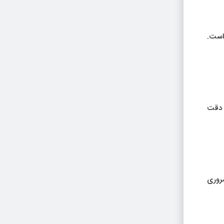
است.
 دقت
روری