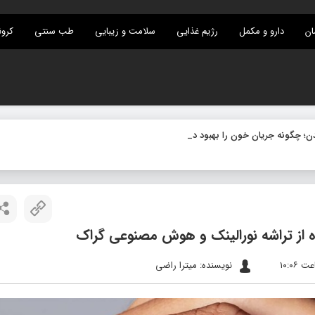
ان
دارو و مکمل
رژیم غذایی
سلامت و زیبایی
طب سنتی
کرون
نویسنده: میترا راضی