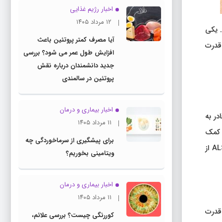
اخبار رژیم غذایی
۱۲ مرداد ۱۴۰۵
 یکی
آیا مصرف کمتر پروتئین باعث
لت این بیماری قدرت
افزایش طول عمر می شود؟ بررسی
جدید دانشمندان درباره نقش
پروتئین در سالمندی
اخبار بیماری و درمان
در به
۱۱ مرداد ۱۴۰۵
 به افرادی که دچار بیماری‌هایی چون ALS هستند، کمک
برای پیشگیری از سرماخوردگی چه
کنند. جدیدترین دستاورد در این زمینه، بازگرداندن توانایی تکلم به فردی است که قدرت صحبت کردن خود را به دلیل ابتلا به بیماری ALS از
ویتامینی بخوریم؟
اخبار بیماری و درمان
۱۱ مرداد ۱۴۰۵
ابی قدرت
کوررنگی چیست؟ بررسی علائم،