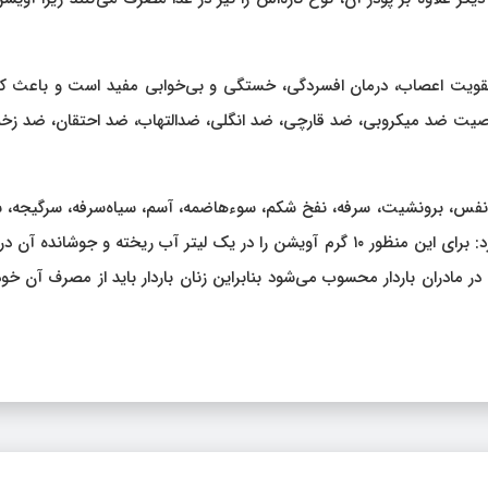
 تقویت اعصاب، درمان افسردگی، خستگی و بی‌خوابی مفید است و باعث 
اصیت ضد میکروبی، ضد قارچی، ضد انگلی، ضدالتهاب، ضد احتقان، ضد زخم
نفس، برونشیت، سرفه، نفخ شکم، سوءهاضمه، آسم، سیاه‌سرفه، سرگیجه، س
و زکام توصیه می‌شود. عضو پارک علم و فناوری لرستان اظهار کرد: برای این منظور ۱۰ گرم آویشن را در یک لیتر آب ریخته و جوشان
 مادران باردار محسوب می‌شود بنابراین زنان باردار باید از مصرف آن خو