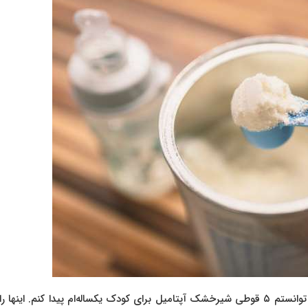
از خیابان آزادی تا توحید چیزی حدود ۱۵ تا ۲۰ داروخانه رفتم تا توانستم ۵ قوطی شیرخشک آپتامیل برای کودک یکساله‌ام پیدا کنم. ای