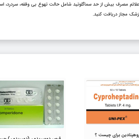
. علائم مصرف بیش از حد سماگلوتید شامل حالت تهوع بی وقفه، سردرد، اس
زشک مجاز دریافت کنید.
وهپتادین برای چیست ؟
قرص دومپریدون (دمپریدون) چی