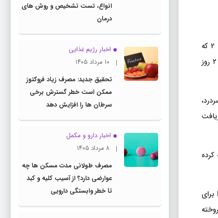
انواع، تست تشخیص و روش های
درمان
گزارش دو نفر را مستند می کند که ۱۰ برابر دوز مورد نظر خود مصرف کرده بودند. در یک نمونه، یک مرد ۵۰ ساله مبتلا به دیابت نوع ۲ که
اخبار رژیم غذایی
سماگلوتاید را از داروخانه ترکیبی تهیه کرده بود، به طور تصادفی به جای ۰.۰۵ میلی لیتر، ۰.۵ میلی لیتر سماگلوتید به خود تزریق کرد. او ۲ روز
۱۰ مرداد ۱۴۰۵
تحقیق جدید: مصرف زیاد فروکتوز
ممکن است خطر گسترش برخی
کرد. او سردرد،
سرطان ها را افزایش دهد
ریافت
اخبار دارو و مکمل
۸ مرداد ۱۴۰۵
 کرده
مصرف طولانی مدت مسکن ها چه
عوارضی دارد؟ از آسیب کلیه و کبد
تا خطر وابستگی دارویی
لمبسون متوجه شد که تماس‌گیرندگان دوز مصرفی خود را بر حسب میلی‌لیتر گزارش می‌کنند، نه میلی‌گرم. فرمول‌های مورد تایید FDA برای
فروخته