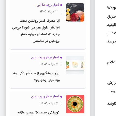
اخبار رژیم غذایی
ادفی داروی محبوب دیابت و چاقی سماگلوتاید، که با نام های تجاری Ozempic و Wegovy
۱۲ مرداد ۱۴۰۵
 طریق
آیا مصرف کمتر پروتئین باعث
وتید
افزایش طول عمر می شود؟ بررسی
د، از
جدید دانشمندان درباره نقش
مبر دریافته است که «نزدیک به ۳۰۰۰ تماس مربوط به سماگلوتاید بوده است که از سال ۲۰۱۹ بیش از ۱۵ برابر شده است. در ۹۴ درصد
پروتئین در سالمندی
اخبار بیماری و درمان
علائم
۱۱ مرداد ۱۴۰۵
برای پیشگیری از سرماخوردگی چه
ویتامینی بخوریم؟
گزارش
وتا.
اخبار بیماری و درمان
وتید
۱۱ مرداد ۱۴۰۵
کوررنگی چیست؟ بررسی علائم،