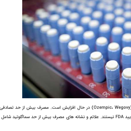
مصرف بیش از حد تصادفی داروی دیابت و چاقی سماگلوتید (Ozempic، Wegovy) در حال افزایش است. مصرف بیش از حد
دارو ها احتمالاً به دلیل نسخه های ترکیبی دارو است که مورد تأیید FDA نیستند. علائم و نشانه های مصرف بیش از حد سماگلوتید