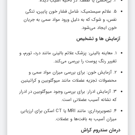
۴. بی‌حسی یا ضعف: در ناحیه آسیب دیده.
۵. علائم سیستمیک: شامل فشار خون پایین، تنگی
نفس، و شوک که به دلیل ورود مواد سمی به جریان
خون ایجاد می‌شود.
آزمایش‌ ها و تشخیص
۱. معاینه بالینی: پزشک علائم بالینی مانند درد، تورم، و
تغییر رنگ پوست را بررسی می‌کند.
۲. آزمایش خون: برای بررسی میزان مواد سمی و
محصولات تجزیه عضلات مانند میوگلوبین و کراتینین.
۳. آزمایش ادرار: برای بررسی وجود میوگلوبین در ادرار
که نشانه آسیب عضلانی است.
۴. تصویربرداری: مانند MRI یا CT اسکن برای ارزیابی
میزان آسیب به بافت‌ها و عضلات.
درمان سندروم کراش