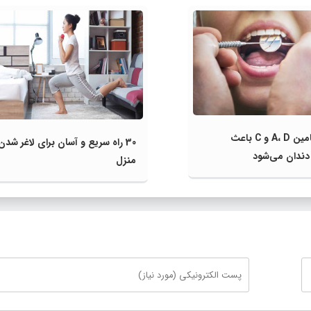
کمبود ویتامین‌ A، D و C باعث
30 راه سریع و آسان برای لاغر شدن
ندان می‌شود
منزل