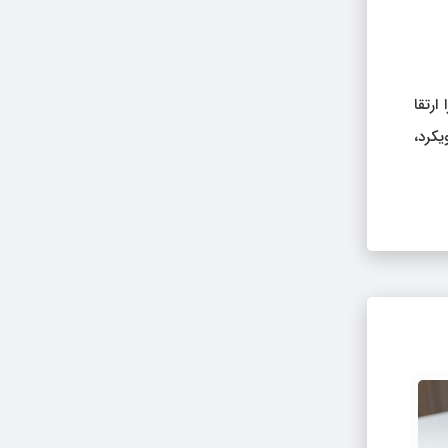
رتقا
کرد،