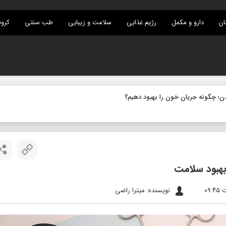
ان
دارو و مکمل
رژیم غذایی
سلامت و زیبایی
طب سنتی
کرون
هبود سلامت
نویسنده: میترا راضی