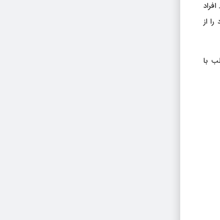
افراد
ا از
ب با