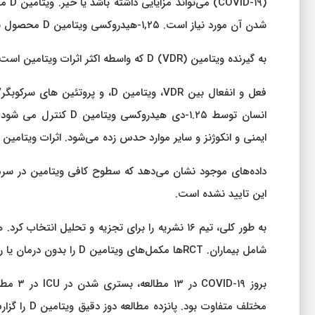
(-۱۹
شدن آن مورد نیاز است. ۱,۲۵-هیدروکسی ویتامین D محصول نهایی اولیه این فرآیندها است.
به گیرنده ویتامین D (VDR) که واسطه اکثر اثرات ویتامین است، متصل می شود و بیان ژن ها را با توالی های خاص ارتقا می دهد.
ایمنی و انکوژنز و سایر موارد حدس زده می‌شود. اثرات ویتامین D در بیماری ها، از جمله COVID-۱۹، تحت بررسی است.
این تایید نشده است.
شامل بیماران. RCTها مکمل‌های ویتامین D را بدون درمان یا رژیم‌های با دوز بالا در مقابل کم مقایسه کردند.