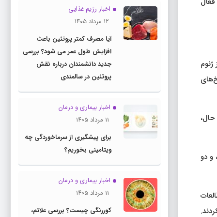
رای فعال
اخبار رژیم غذایی
۱۲ مرداد ۱۴۰۵
آیا مصرف کمتر پروتئین باعث
افزایش طول عمر می شود؟ بررسی
 تراکم مواد معدنی استخوان دارد. حدود ۳ درصد از ژنوم
جدید دانشمندان درباره نقش
پروتئین در سالمندی
یسم، پاسخ‌های
اخبار بیماری و درمان
C محافظت کند. با این حال،
۱۱ مرداد ۱۴۰۵
برای پیشگیری از سرماخوردگی چه
ویتامینی بخوریم؟
ور کلی، تیم ۱۶ نشریه را برای تجزیه و تحلیل انتخاب کرد. هفت مطالعه RCT و هشت مطالعه تحلیلی بودند. پنج RCT شامل HCWs، و دو
اخبار بیماری و درمان
۱۱ مرداد ۱۴۰۵
ل در مطالعات
کدام دریافت نکردند.
کوررنگی چیست؟ بررسی علائم،