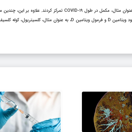
با این حال، بر خلاف مطالعه فعلی، آنها بر جنبه های دیگر، به عنوان مثال، مکمل در طول COVID-۱۹ تمرکز کردند. علاوه بر 
در این تجزیه و تحلیل فاقد اطلاعات در مورد شیوع کمبود و کمبود ویتامین D و فرمول ویتامین D، به عنوان مثال، کلسیتریول،