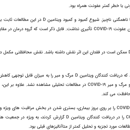
در RCTها در HCWها، کاهش خطر با مکمل تقریباً ۸۰٪ بود، با ناهمگنی ناچیز. شیوع کمبود و کمبود ویتامین D در 
RCTها روی جمعیت های غیر HCW، مکمل ویتامین D بر میزان عفونت COVID-۱۹ تأثیری نداشت. قابل ذکر است که گروه درمان د
محققان حدس می زنند که دوز کم و شیوع کم کمبود ویتامین D ممکن است در فقدان این اثر نقش داشته باشد. نقش محافظتی مکم
تنها یک RCT مرگ و میر COVID-۱۹ را ارزیابی کرد و گزارش داد که دریافت کنندگان ویتامین D مرگ و میر را به میزان قابل 
اند. علاوه بر این، هیچ ارتباطی بین مصرف مکمل ویتامین D و مرگ و میر COVID-۱۹ در مطالعات تحلیلی مشاهده نشد. علاوه 
این مطالعه اثرات محافظتی مکمل ویتامین D قبل از شروع COVID-۱۹ را بر روی بروز بیماری، بستری شدن در بخش مراقبت های و
و میر ارزیابی کرد. RCTها و مطالعات تحلیلی کاهش COVID-۱۹ را در دریافت کنندگان ویتامین D گزارش کردند، به ویژه 