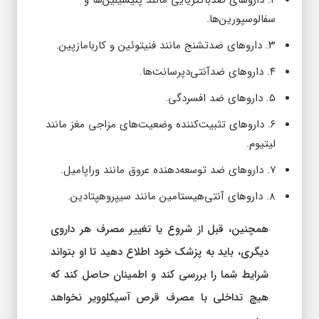
۲. داروهای ضدباکتریایی مانند پنیسیلین‌ها و
سفالوسپورین‌ها.
۳. داروهای ضدتشنج مانند فنیتوئین و کاربامازپین.
۴. داروهای ضدآنتی‌دپرسانت‌ها.
۵. داروهای ضد افسردگی.
۶. داروهای تثبیت‌کننده وضعیت‌های مزاجی مغز مانند
لیتیوم.
۷. داروهای ضد توسعه‌دهنده عروق مانند وراپامیل.
۸. داروهای آنتی‌هیستامین مانند سیپروهپتادین.
همچنین، قبل از شروع یا تغییر مصرف هر داروی
دیگری، باید به پزشک خود اطلاع دهید تا او بتواند
شرایط شما را بررسی کند و اطمینان حاصل کند که
هیچ تداخلی با مصرف قرص آسیکلوویر نخواهد