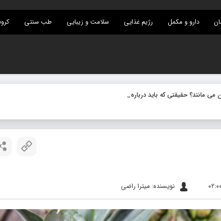
ان
دارو و مکمل
رژیم غذایی
سلامت و زیبایی
طب سنتی
کرون
ی مانند؟ حقیقتی که باید درباره میکروب های نهفته
_
نویسنده: میترا راضی