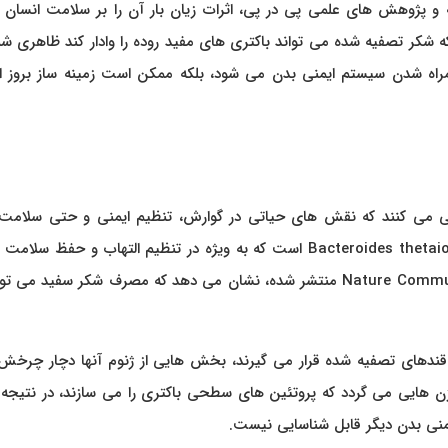
ژوهش‌ های علمی پی‌ در پی، اثرات زیان‌ بار آن را بر سلامت انسان آ
که شکر تصفیه‌ شده می‌ تواند باکتری‌ های مفید روده را وادار کند ظاهری شب
ث گمراه شدن سیستم ایمنی بدن می‌ شود، بلکه ممکن است زمینه‌ ساز بروز ا
گی می‌ کنند که نقش‌ های حیاتی در گوارش، تنظیم ایمنی و حتی سلامت 
دارند. یکی از مهم‌ ترین گونه‌ ها، باکتری‌ای به نام Bacteroides thetaiotaomicron است که به ویژه در تنظیم التهاب و حفظ 
های روده نقش دارد. مطالعه‌ ای که اخیراً در ژورنال Nature Communications منتشر شده، نشان می‌ دهد که مصرف شکر سفید م
دهای تصفیه‌ شده قرار می‌ گیرند، بخش‌ هایی از ژنوم آنها دچار چرخش‌
‌ هایی می‌ گردد که پروتئین‌ های سطحی باکتری را می‌ سازند، در نتیج
یمنی بدن دیگر قابل شناسایی نیست.