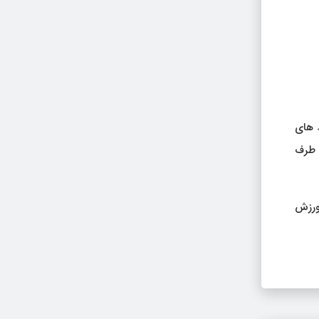
 های
 طرف
ورزش