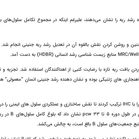
ور خاص بین ۵ تا ۲۲ pcw، کمترین دوره رشد ریه را نشان می‌دهند، علیرغم اینکه در مجموع تکامل سلول‌های
ین و روشن کردن نقش بالقوه آن در تعدیل رشد ریه جنینی انجام شد. ن
بین ۵ تا ۲۲ pcw برای به دست آوردن بافت ریه تازه با رضایت کتبی از اهداکنندگان استفاده شد. تجزیه 
ز ناهنجاری های ژنتیکی بوده و نشان دهنده رشد جنینی انسان “معمولی” ه
در مطالعه حاضر، محققان آنالیزهای ترانس کریپتومی پیشرفته را با IHC ترکیب کردند تا نقش ساختاری و عملکردی سلول های ایمنی
رشد جنین و جنین روشن کنند. ارزیابی سلول‌های ایمنی جنین در طول
ل B بالغ است، به چالش می‌کشد.