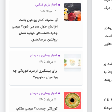
 کرده
اخبار رژیم غذایی
 درک
۱۲ مرداد ۱۴۰۵
آیا مصرف کمتر پروتئین باعث
افزایش طول عمر می شود؟ بررسی
‌های
جدید دانشمندان درباره نقش
 است.
پروتئین در سالمندی
هایی
اخبار بیماری و درمان
۱۱ مرداد ۱۴۰۵
ند بر
برای پیشگیری از سرماخوردگی چه
وط به
ویتامینی بخوریم؟
ه‌ها
اخبار بیماری و درمان
تحقیقات قبلی مورفولوژی رشد ریه انسان را مشخص کرده و این فرآیند را به پنج مرحله با هم تداخل دارند. اینها شامل مرحله جنینی بین ۴ تا ۷
۱۱ مرداد ۱۴۰۵
 pcw، مرحله کانالی بین ۱۶ تا ۲۶ pcw، مرحله ساکولار بین ۲۴ تا ۳۸ pcw، و مرحله
کوررنگی چیست؟ بررسی علائم،