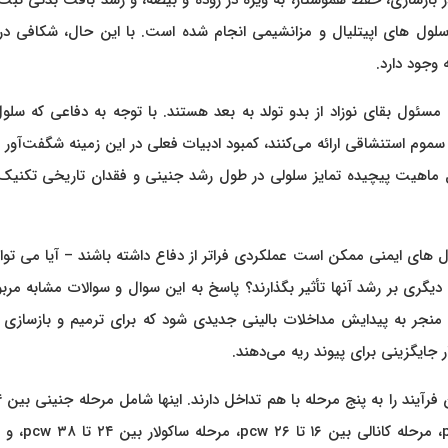
 بازسازی، حفظ هموستاز، به ویژه در روده و بیضه، و رشد بافت بدنی ثبت
سلول های اپیتلیال و مزانشیمی انجام شده است. با این حال، شکافی در
وجود دارد.
ئول بقای نوزاد از بدو تولد به بعد هستند. با توجه به دفاعی که سلول
 سموم استنشاقی ارائه می‌کنند، کمبود ادبیات فعلی در این زمینه شگفت‌آور
 ماهیت پیچیده تمایز سلولی در طول رشد جنینی و فقدان تاریخی تکنیک‌
های ایمنی ممکن است عملکردی فراتر از دفاع داشته باشند – آیا می توان
گری بر رشد آنها تأثیر بگذارند؟ پاسخ به این سوال و سوالات مشابه مرب
جر به پیدایش مداخلات بالینی جدیدی شود که برای ترمیم و بازسازی ری
 جایگزینی برای پیوند ریه می‌دهند.
هفته پس از لقاح (pcw)، مرحله شبه غندولار بین ۵ تا ۱۷