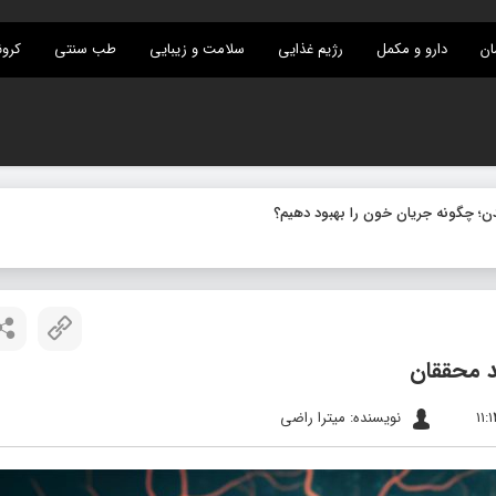
ان
دارو و مکمل
رژیم غذایی
سلامت و زیبایی
طب سنتی
کرون
د محققان
نویسنده: میترا راضی