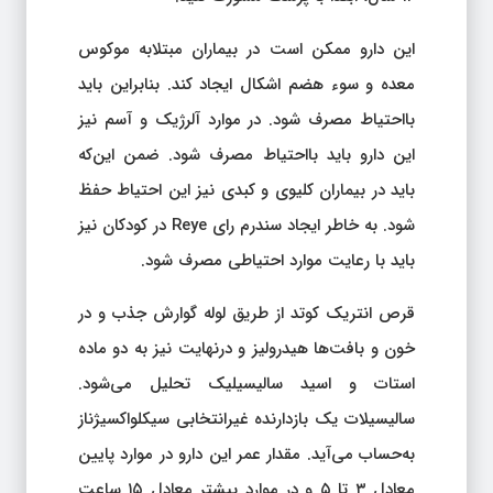
این دارو ممکن است در بیماران مبتلابه موکوس
معده و سوء هضم اشکال ایجاد کند. بنابراین باید
بااحتیاط مصرف شود. در موارد آلرژیک و آسم نیز
این دارو باید بااحتیاط مصرف شود. ضمن این‌که
باید در بیماران کلیوی و کبدی نیز این احتیاط حفظ
شود. به خاطر ایجاد سندرم رای Reye در کودکان نیز
باید با رعایت موارد احتیاطی مصرف شود.
قرص انتریک کوتد از طریق لوله گوارش جذب و در
خون و بافت‌ها هیدرولیز و درنهایت نیز به دو ماده
استات و اسید سالیسیلیک تحلیل می‌شود.
سالیسیلات یک بازدارنده غیرانتخابی سیکلواکسیژناز
به‌حساب می‌آید. مقدار عمر این دارو در موارد پایین
معادل ۳ تا ۵ و در موارد بیشتر معادل ۱۵ ساعت