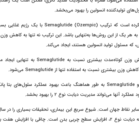
ستفاده می‌شود، همراه با محدودیت شدید کالری، ممکن است یک راهکار 
مطالعه اخیر منتشر شده در Clinical Nutrition نتیجه‌گیری کرده است که ترکیب Semaglutide (Ozempic) با
واند روش مؤثرتری برای درمان دیابت نوع ۲ نسبت به هر یک از این روش‌ها به‌تنهایی باشد. این ترکیب نه تنها به کاهش
س، که مسئول تولید انسولین هستند، ایجاد می‌کند.
نتایج نشان داده‌اند که یک رژیم غذایی بسیار کم کالری، کاهش وزن کوتاه‌مدت بیشتری نسبت به aglutide
یکی از نکات مهم این است که ترکیب رژیم غذایی کم کالری و Semaglutide به طور هماهنگ باعث بهبود عملکرد سلول‌های ب
آنها می‌تواند مدیریت دیابت نوع ۲ را بهبود بخشد.
تحده و سایر نقاط جهان است. شیوع سریع این بیماری، تحقیقات بسیاری را در سا
اخیر به خود جلب کرده است. یکی از عوامل اصلی خطر ابتلا به دیابت نوع ۲، افزایش سطح چربی بدن است. چاقی با افزایش 