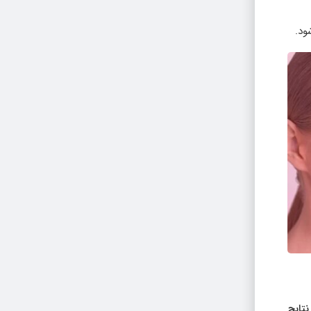
ود.
نتایج