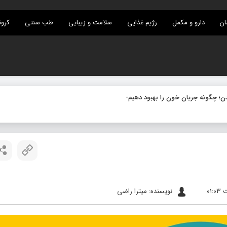
ان
دارو و مکمل
رژیم غذایی
سلامت و زیبایی
طب سنتی
کرون
نویسنده: میترا راضی