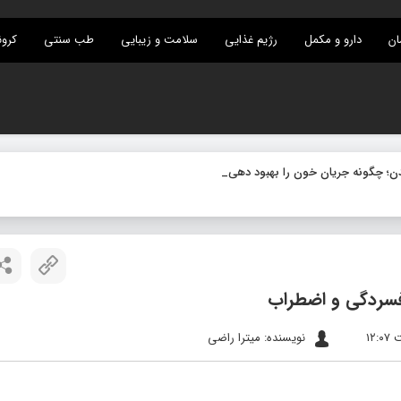
ان
دارو و مکمل
رژیم غذایی
سلامت و زیبایی
طب سنتی
کرون
 افسردگی و اضطراب
نویسنده: میترا راضی