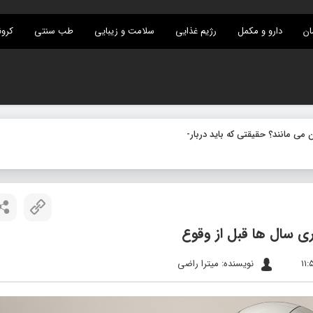
ان
دارو و مکمل
رژیم غذایی
سلامت و زیبایی
طب سنتی
کرون
ی مانند؟ حقیقتی که باید درباره میکروب های نهفته
_
نویسنده: میترا راضی