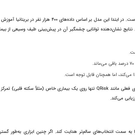
کارایی Delphi-2M با استفاده از داده‌های گسترده بررسی شده است. در ابتدا این مدل بر اساس داده‌های ۴۰۰ هزار نفر د
ارک آزمایش شد. نتایج نشان‌دهنده توانایی چشمگیر آن در پیش‌بینی طیف وسیعی از بیم
این میزان دقت زمانی ارزشمندتر جلوه می‌کند که بدانیم ابزارهای فعلی مانند QRisk تنها روی یک بیماری خاص (مثلاً سکته قلبی) 
ا به سمت انتخاب‌های سالم‌تر هدایت کند. اگر چنین ابزاری به‌طور گستر