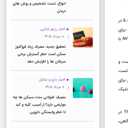
انواع، تست تشخیص و روش های
درمان
سلول‌های BV2 با Treponema denticula کشت داده شدند، سپس فعال‌سازی سلول BV2 توسط ایمونوفلورسانس و بیان IL-1β، TNF-α در
اخبار رژیم غذایی
ی BV2 با qRT-PCR و ELISA اندازه‌گیری شد. مایع رویی سلول های BV2، شبیه سازی شده توسط Terponema denticula، برای
۱۰ مرداد ۱۴۰۵
تحریک سلول های N2a استفاده شد و سپس سطوح پروتئین های فسفریله فسفریله Tau ۱۸۱، Thr ۲۳۱ و Ser ۳۹۶ در سلول های N2a با
تحقیق جدید: مصرف زیاد فروکتوز
ممکن است خطر گسترش برخی
ست و
سرطان ها را افزایش دهد
ت به تست
 برای
اخبار دارو و مکمل
۸ مرداد ۱۴۰۵
اهد بود. در ژنتیک
مصرف طولانی مدت مسکن ها چه
عوارضی دارد؟ از آسیب کلیه و کبد
تجویز خوراکی Terponema denticola بافت مغز را اشغال کرد، هیپرفسفوریلاسیون پروتئین تاو را در Ser ۳۹۶، Thr ۱۸۱، و Thr ۲۳۱ در
تا خطر وابستگی دارویی
آزمایشگاهی،