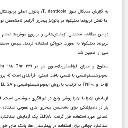
به گزارش مدیکال نیوز، denticola
اما نقش ترپونما دنتیکولا در پاتوژنز بیماری آلزایمر نامشخص ب
سی. ر. تعیین شد.
ایمونوهیستوشیمی یا شیمی بافت ایمنی، فرآیندی است که پروت
IL-1β و TNF-α به ترتیب با روش ایمونوهیستوشیمی و ELISA شناسایی شدند.
آزمایش الایزا یا الایزا روشی رایج در غربالگری بیوشیمی است. 
بار در دامپزشکی برای تشخیص بیماری های عفونی استفاده
انسانی مورد استفاده قرار گر
استاندارد جهانی برای استفاده در بیمارستان ها، بانک های خو