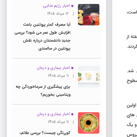
اخبار رژیم غذایی
ده است،
۱۲ مرداد ۱۴۰۵
آیا مصرف کمتر پروتئین باعث
افزایش طول عمر می شود؟ بررسی
بر روی موش‌ها انجام دادند که در آن ۲۰ موش نر ۸ هفته‌ای (موش C ۵۷ BL / ۶) به مدت ۲۴ هفته از
جدید دانشمندان درباره نقش
 را در موش آزمایش کردند.
پروتئین در سالمندی
اخبار بیماری و درمان
بررسی شد.
۱۱ مرداد ۱۴۰۵
سطوح
برای پیشگیری از سرماخوردگی چه
ویتامینی بخوریم؟
اولین
اخبار بیماری و درمان
 های
۱۱ مرداد ۱۴۰۵
ت و یک
کوررنگی چیست؟ بررسی علائم،
ویروس