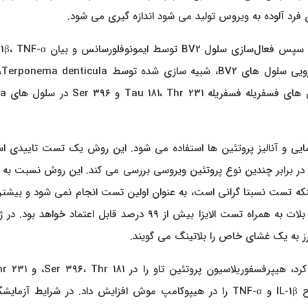
 فرد آلوده به ویروس تولید می شود اندازه گیری می شود.
سلول‌ها
یی و آنالیز پروتئین ها استفاده می شود. این روش یک تست تاییدی ا
ک نوع آنتی بادی (آنتی بادی ایمونوگلوبولین نوع G) را در برابر چندین نوع پروتئین ویروسی بررسی می کند. این روش نسب
ینکه تست نسبتا گرانی است، به عنوان اولین تست انجام نمی شود و بیشتر
تایید نتایج مثبت تست الایزا استفاده می شود. تست وسترن بلات به همراه تست الایزا بیش از ۹۹ درصد قابل اعتماد خو
ز به یک غشای خاص را بلاتینگ می گویند.
فرآیندهای عصبی افزایش داد، میکروگلیا را فعال کرد و سطوح IL-1β و TNF-α را در هیپوکامپ موش افزایش داد. در شرایط 