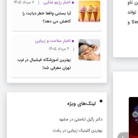
طح پروتئین تاو
اخبار رژیم غذایی
۷ مرداد ۱۴۰۵
Ser ۳۹ افزایش یافت. این مطالعه نشان داد که Treponema denticola می تواند
آیا بستنی واقعا خطر دیابت را
کاهش می دهد؟
به هیپوکامپ موش حمله کند و با فعال کردن التهاب عصبی در هیپوکامپ موش، هیپرفسفوریلاسیون پروتئین تاو را در Ser ۳۹۶، Thr ۱۸۱ و
اخبار سلامت و زیبایی
۶ مرداد ۱۴۰۵
بهترین آموزشگاه فیشیال در غرب
تهران معرفی شد!
لینک‌های ویژه
دکتر زگیل تناسلی در مشهد
بهترین کلینیک زیبایی در رشت
›