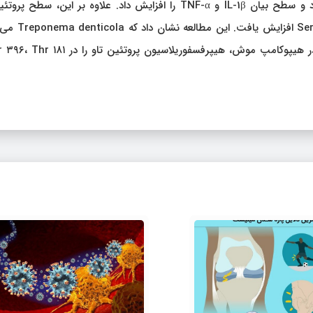
ترپونما دنتیکولا به طور مستقیم سلول های BV ۲ را فعال کرد و سطح بیان IL-1β و TNF-α را افزایش داد. علاوه بر این، س
ترانس فسفریله در سلول‌های N2a، Thr ۱۸۱، Thr ۲۳۱ و ۶