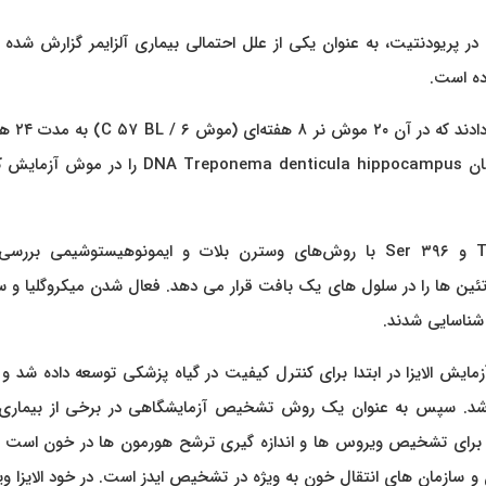
T. ، پاتوژن اصلی پریودنتال در پریودنتیت، به عنوان یکی از علل احتمالی بیماری آلزایمر گزارش ش
وده است.
در این مطالعه، محققان آزمایش‌هایی را 
ترپونما دنتیکولا به صورت خوراکی استفاده کردند. سپس محققان DNA Treponema denticula hippocampus
سطوح و میزان فرافسفوریلاسیون تاو در Thr ۱۸۱، Thr ۲۳۱ و Ser ۳۹۶ با روش‌های وسترن بلات و ایمونوهیستوشیمی 
ئین ها را در سلول های یک بافت قرار می دهد. فعال شدن میکروگلیا و 
آزمایش الایزا در ابتدا برای کنترل کیفیت در گیاه پزشکی توسعه داده شد و 
 شد. سپس به عنوان یک روش تشخیص آزمایشگاهی در برخی از بیماری
فت. ELISA یک آزمایش استاندارد برای تشخیص ویروس ها و اندازه گیری ترشح هورمون ها در خون اس
ن و سازمان های انتقال خون به ویژه در تشخیص ایدز است. در خود الایزا 