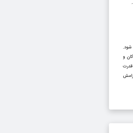
.
 شود.
کان و
 قدرت
رامش