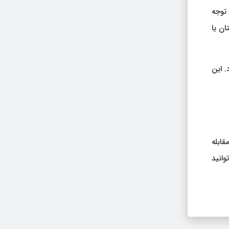
 توجه
ان یا
. این
قابله
وانید