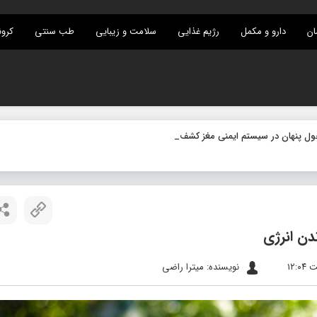
ان
دارو و مکمل
رژیم غذایی
سلامت و زیبایی
طب سنتی
کرون
نویسنده: میترا راضی