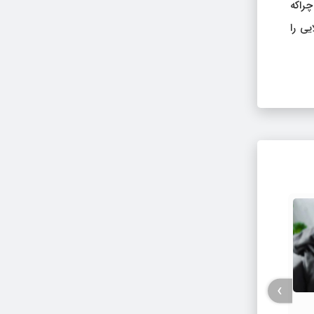
راکه
یی را
›