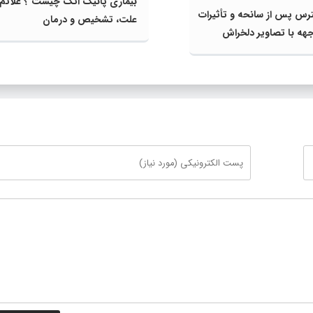
بیماری پانیک اتک چیست ؟ علائم،
ترس پس از سانحه و تأثیرات
علت، تشخیص و درمان
جهه با تصاویر دلخراش